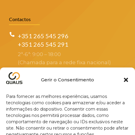
Contactos
+351 265 545 296
+351 265 545 291
2ª-6ª: 9:00 – 18:00
(Chamada para a rede fixa nacional)
sales@altayin.com
Gerir o Consentimento
Apoio ao cliente
Para fornecer as melhores experiências, usamos
R. Luísa Tody, 12E, 2925-658 São
tecnologias como cookies para armazenar e/ou aceder a
informações do dispositivo. Consentir com essas
Lourenço
tecnologias nos permitirá processar dados, como
Endereço do escritório sede
comportamento de navegação ou IDs exclusivos neste
site. Não consentir ou retirar o consentimento pode afetar
negativamante certos recursos e funções.