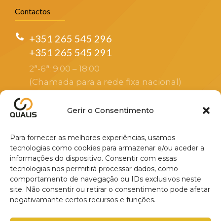
Contactos
+351 265 545 296
+351 265 545 291
2ª-6ª: 9:00 – 18:00
(Chamada para a rede fixa nacional)
sales@altayin.com
Gerir o Consentimento
Apoio ao cliente
Para fornecer as melhores experiências, usamos
R. Luísa Tody, 12E, 2925-658 São
tecnologias como cookies para armazenar e/ou aceder a
informações do dispositivo. Consentir com essas
Lourenço
tecnologias nos permitirá processar dados, como
Endereço do escritório sede
comportamento de navegação ou IDs exclusivos neste
site. Não consentir ou retirar o consentimento pode afetar
negativamante certos recursos e funções.