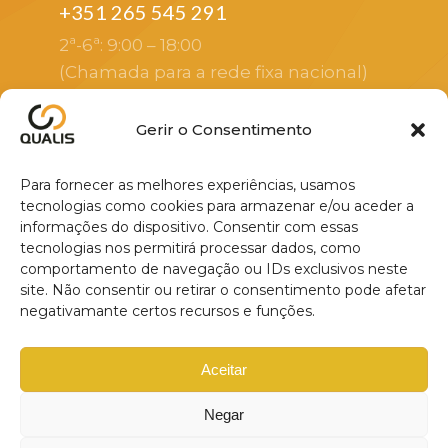
+351 265 545 291
2ª-6ª: 9:00 – 18:00
(Chamada para a rede fixa nacional)
sales@altayin.com
Gerir o Consentimento
Apoio ao cliente
Para fornecer as melhores experiências, usamos
R. Luísa Tody, 12E, 2925-658 São
tecnologias como cookies para armazenar e/ou aceder a
informações do dispositivo. Consentir com essas
Lourenço
tecnologias nos permitirá processar dados, como
Endereço do escritório sede
comportamento de navegação ou IDs exclusivos neste
site. Não consentir ou retirar o consentimento pode afetar
negativamante certos recursos e funções.
Aceitar
© Qualis - 2024. All rights reserved.
Negar